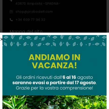
43870 Amposta -SPAGNA-
shop@probodelt.com
+34 609 77 94 32
Mappa del sito
Informativa sulla
Tutti i prodotti
privacy
Parassiti
Informativa sulla
Colture
privacy
Feromoni
Nota legale sui
Trappole e trappole
cookie
per mosche
Politica sui cookie
Attrattivi alimentari
Termini e condizioni
d'uso
Garanzie di vendita