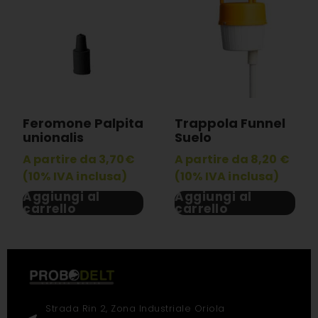
Feromone Palpita
Trappola Funnel
unionalis
Suelo
A partire da 3,70€
A partire da 8,20 €
(10% IVA inclusa)
(10% IVA inclusa)
Aggiungi al
Aggiungi al
carrello
carrello
Strada Rin 2, Zona Industriale Oriola