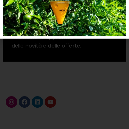
Diritto di recesso
Iscriviti alla nostra
newsletter e approfitta
delle novità e delle offerte.
Copyright 2025 Probodelt. Tutti i diritti
riservati.
Seguiteci su
Metodi di pagamento