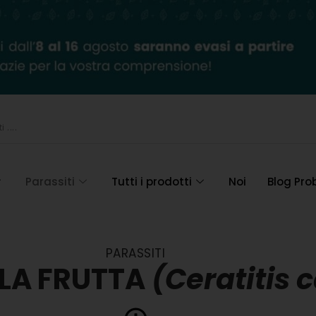
Parassiti
Tutti i prodotti
Noi
Blog Pro
PARASSITI
LA FRUTTA
(Ceratitis 