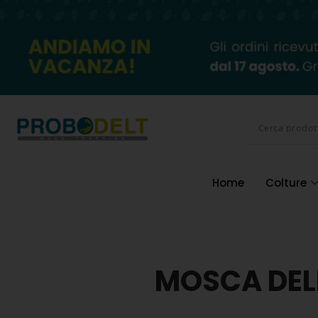
Home
Colture
MOSCA DEL