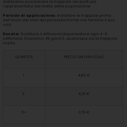
dobbiamo posizionare le trappole nei punti più
rappresentativi del livello della popolazione.
Periodo di applicazione:
Installare le trappole prima
dell’inizio del volo del parassita finché non termina il suo
volo.
Durata:
Sostituire il diffusore/dispensatore ogni 4-6
settimane (massimo 45 giorni), qualunque sia la trappola
scelta.
QUANTITÀ
PREZZO UNITARIO (IVA)
1
4,80 €
3
4,25 €
5+
3,70 €