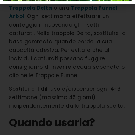
Trappola Delta
o una
Trappola Funnel
Árbol
. Ogni settimana effettuare un
conteggio rimuovendo gli insetti
catturati. Nelle trappole Delta, sostituire la
base gommata quando perde la sua
capacità adesiva. Per evitare che gli
individui catturati possano fuggire
consigliamo di inserire acqua saponata o
olio nelle Trappole Funnel.
Sostituire il diffusore/dispenser ogni 4-6
settimane (massimo 45 giorni),
indipendentemente dalla trappola scelta.
Quando usarla?