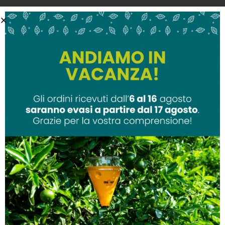
Il monitoraggio della popolazione adulta
ci aiuta a capire se è necessario un
trattamento fitosanitario e il momento
migliore per effettuarlo. Per fare ciò è
necessario posizionare le trappole nei
punti in cui la popolazione è più
numerosa.
Possiamo anche utilizzare il feromone in
combinazione con una
Trappola Funnel
Árbol
per la cattura di massa. Prodotto
dall’efficacia testata.
Come si applica?
Il feromone può essere utilizzato con una